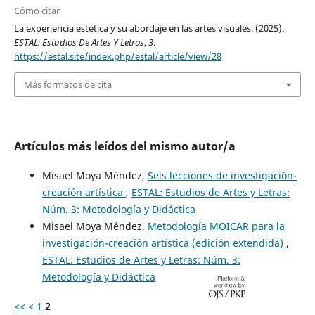
Cómo citar
La experiencia estética y su abordaje en las artes visuales. (2025).
ESTAL: Estudios De Artes Y Letras
,
3
.
https://estal.site/index.php/estal/article/view/28
Más formatos de cita
Artículos más leídos del mismo autor/a
Misael Moya Méndez,
Seis lecciones de investigaci´ón-
creación artística
,
ESTAL: Estudios de Artes y Letras:
Núm. 3: Metodología y Didáctica
Misael Moya Méndez,
Metodología MOICAR para la
investigación-creaci´´on artística (edición extendida)
,
ESTAL: Estudios de Artes y Letras: Núm. 3:
Metodología y Didáctica
<<
<
1
2